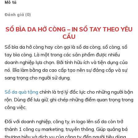
Mô tả
Đánh giá (0)
SỔ BÌA DA HỞ CÒNG – IN SỔ TAY THEO YÊU
CẦU
Sổ bìa da hở còng hay còn gọi là sổ da còng, sổ còng, sổ
tay bìa còng. Là một trong các sản phẩm được nhiều
doanh nghiệp lựa chọn. Bởi tính hữu ích và tiện dụng của
nó. Bìa làm bằng da cao
cấp tạo nên sự đảng cấp và sự
sang trọng cho người sử dụng.
Sổ da quà tặng
chính là trợ lý đắc lực cho những người bận
rộn. Dùng để lưu giữ, ghi chép những điểm quan trọng trong
công việc.
Đối với doanh nghiệp, công ty, in logo lên sổ da còn trở
thành 1 công cụ marketing, truyền thông. Giúp quảng bá
thương hiệu và dịch vụ của công ty đến người tiêu dùng.