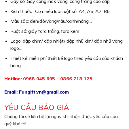
Gáy sổ: Gáy còng inox vàng, còng trắng cao cấp
Kích thước : Có nhiều loại ruột sổ: A4, A5, A7, B6,…
Màu sắc: đen/đỏ/vàng/nâu/xanh/hồng…
Ruột sổ: giấy ford trắng, ford kem
Logo: dập chìm/ dập nhiệt/ dập nhũ kim/ dập nhũ vàng
logo…
Thiết kế: miễn phí thiết kế logo theo yêu cầu của khách
hàng
Hotline:
0968 045 695 – 0866 718 125
Email:
Fungift.vn@gmail.com
YÊU CẦU BÁO GIÁ
Chúng tôi sẽ liên hệ lại ngay khi nhận được yêu cầu của
quý khách!