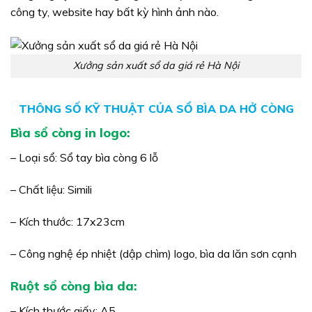
công ty, website hay bất kỳ hình ảnh nào.
Xưởng sản xuất sổ da giá rẻ Hà Nội
THÔNG SỐ KỸ THUẬT CỦA SỔ BÌA DA HỞ CÒNG
Bìa sổ còng in logo:
– Loại sổ: Sổ tay bìa còng 6 lỗ
– Chất liệu: Simili
– Kích thước: 17x23cm
– Công nghệ ép nhiệt (dập chìm) logo, bìa da lăn sơn cạnh
Ruột sổ còng bìa da:
– Kích thước giấy: A5