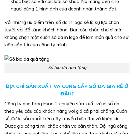
khác biệt so với các loại sổ khác. Nó mang đến cho
người dùng 1 hình ảnh của doanh nhân thành đạt.
Với những ưu điểm trên, sổ da in logo sẽ là sự lựa chọn
tuyệt vời để tặng khách hàng. Bạn còn chần chờ gì mà
không chọn một cuốn sổ da in logo để làm món quà cho sự
kiện sắp tới của công ty mình.
Sổ bìa da quà tặng
ĐỊA CHỈ SẢN XUẤT VÀ CUNG CẤP SỔ DA GIÁ RẺ Ở
ĐÂU?
Công ty quà tặng Fungift chuyên sản xuất và in sổ da
theo yêu cầu của khách hàng với giá cả phải chăng. Cuốn
sổ được sản xuất trên dây truyền hiện đại và khép kín.
Được gia công tỉ mỉ, chắc chắn và cẩn thận. Đội ngũ công
nhân có kinh nghiệm. Tay nghề lâu năm trong lĩnh vực sản