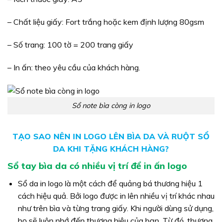
– Chất liệu giấy: Fort trắng hoặc kem định lượng 80gsm
– Số trang: 100 tờ = 200 trang giấy
– In ấn: theo yêu cầu của khách hàng.
Sổ note bìa còng in logo
TẠO SAO NÊN IN LOGO LÊN BÌA DA VÀ RUỘT SỔ
DA KHI TẶNG KHÁCH HÀNG?
Sổ tay bìa da có nhiều vị trí để in ấn logo
Sổ da in logo là một cách để quảng bá thương hiệu 1
cách hiệu quả. Bởi logo được in lên nhiều vị trí khác nhau
như trên bìa và từng trang giấy. Khi người dùng sử dụng,
họ sẽ luôn nhớ đến thương hiệu của bạn. Từ đó, thương