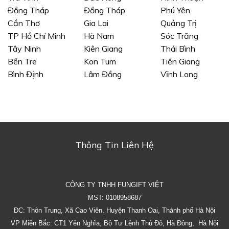
Đồng Tháp
Đồng Tháp
Phú Yên
Cần Thơ
Gia Lai
Quảng Trị
TP Hồ Chí Minh
Hà Nam
Sóc Trăng
Tây Ninh
Kiên Giang
Thái Bình
Bến Tre
Kon Tum
Tiền Giang
Bình Định
Lâm Đồng
Vĩnh Long
Thông Tin Liên Hệ
CÔNG TY TNHH FUNGIFT VIỆT
MST: 0108958687
ĐC: Thôn Trung, Xã Cao Viên, Huyện Thanh Oai, Thành phố Hà Nội
VP Miền Bắc: CT1 Yên Nghĩa, Bộ Tư Lệnh Thủ Đô, Hà Đông, Hà Nội