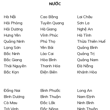
NƯỚC
Hà Nội
Cao Bằng
Lai Châu
Hải Phòng
Tuyên Quang
Sơn La
Hải Dương
Hà Giang
Nghệ An
Hưng Yên
Vĩnh Phúc
Hà Tĩnh
Quảng Ninh
Phú Thọ
Thừa Thiên Huế
Lạng Sơn
Yên Bái
Quảng Bình
Bắc Ninh
Lào Cai
Quảng Trị
Bắc Giang
Hòa Bình
Quảng Nam
Thái Nguyên
Thanh Hóa
Đà Nẵng
Bắc Kạn
Điện Biên
Khánh Hòa
Đồng Nai
Bình Phước
Long An
Bình Dương
Bình Thuận
Nam Định
Cà Mau
Đắc Lắk
Ninh Bình
Trà Vinh
Đắc Nông
Ninh Thuận