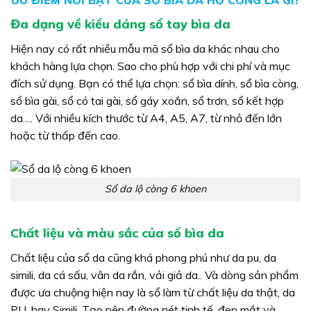
ƯU ĐIỂM NỔI BẬT CỦA SỔ BÌA DA HỞ CÒNG LÀ GÌ?
Đa dạng về kiểu dáng sổ tay bìa da
Hiện nay có rất nhiều mẫu mã sổ bìa da khác nhau cho
khách hàng lựa chọn. Sao cho phù hợp với chi phí và mục
đích sử dụng. Bạn có thể lựa chọn: sổ bìa dính, sổ bìa còng,
sổ bìa gài, sổ có tai gài, sổ gáy xoắn, sổ trơn, sổ kết hợp
da…. Với nhiều kích thước từ A4, A5, A7, từ nhỏ đến lớn
hoặc từ thấp đến cao.
Sổ da lộ còng 6 khoen
Chất liệu và màu sắc của sổ bìa da
Chất liệu của sổ da cũng khá phong phú như da pu, da
simili, da cá sấu, vân da rắn, vải giả da.. Và dòng sản phẩm
được ưa chuộng hiện nay là sổ làm từ chất liệu da thật, da
PU, hay Simili. Tạo nên đường nét tinh tế, đẹp mắt và