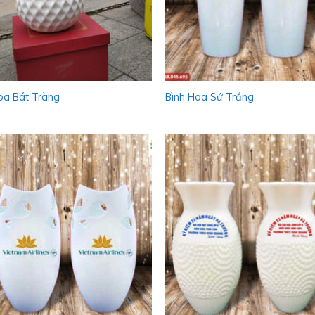
oa Bát Tràng
Bình Hoa Sứ Trắng