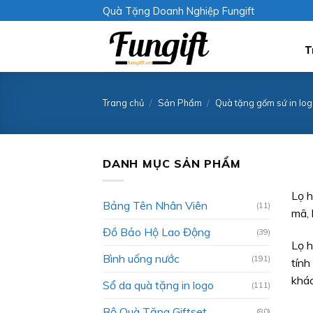
Skip
Quà Tặng Doanh Nghiệp Fungift
to
content
T
Trang chủ
/
Sản Phẩm
/
Quà tặng gốm sứ in lo
DANH MỤC SẢN PHẨM
Lọ h
Bảng Tên Nhân Viên
(11)
mã, 
Đồ Bảo Hộ Lao Động
(39)
Lọ h
Bình uống nước
(191)
tính
khá
Sổ da quà tặng in logo
(111)
Bộ Quà Tặng Giftset
(80)