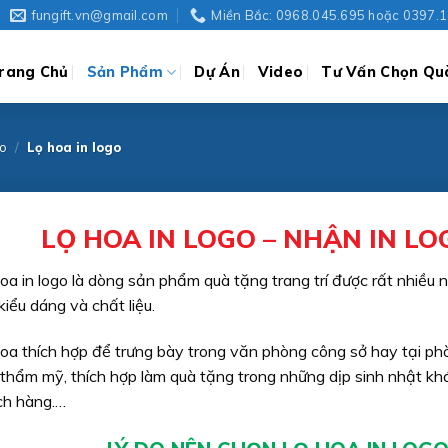
fungift.vn@gmail.com
Miền Bắc: 0968.045.695 hoặc 0397.1
rang Chủ
Sản Phẩm
Dự Án
Video
Tư Vấn Chọn Qu
go
/
Lọ hoa in logo
LỌ HOA IN LOGO – NHẬN IN L
oa in logo là dòng sản phẩm quà tặng trang trí được rất nhiều
kiểu dáng và chất liệu.
oa thích hợp để trưng bày trong văn phòng công sở hay tại phò
 thẩm mỹ, thích hợp làm quà tặng trong những dịp sinh nhật khá
ch hàng.…