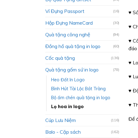
Ví Đựng Passport
(16)
♥ Sả
Hộp Đựng NameCard
(30)
♥ Ch
Quà tặng công nghệ
(94)
♥ Cô
Đồng hồ quà tặng in logo
(60)
đáo 
Cốc quà tặng
(136)
♥ Lo
Quà tặng gốm sứ in logo
(78)
♥ L
Heo Đất In Logo
Bình Hút Tài Lộc Bát Tràng
♥ Độ
Bộ ấm chén quà tặng in logo
♥ Th
Lọ hoa in logo
Để đ
Cúp Lưu Niệm
(116)
Balo - Cặp sách
(162)