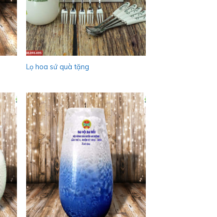
Lọ hoa sứ quà tặng