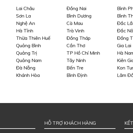
Lai Châu
Đồng Nai
Bình P
Sơn La
Bình Dương
Bình T
Nghệ An
Cà Mau
Đắc Lắ
Hà Tĩnh
Trà Vinh
Đắc N
Thừa Thiên Huế
Đồng Tháp
Đồng T
Quảng Bình
Cần Thơ
Gia Lai
Quảng Trị
TP Hồ Chí Minh
Hà Na
Quảng Nam
Tây Ninh
Kiên Gi
Đà Nẵng
Bến Tre
Kon Tu
Khánh Hòa
Bình Định
Lâm Đ
HỖ TRỢ KHÁCH HÀNG
KẾT