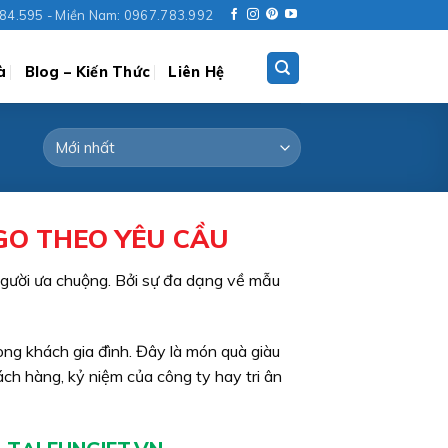
84.595 - Miền Nam: 0967.783.992
à
Blog – Kiến Thức
Liên Hệ
OGO THEO YÊU CẦU
 người ưa chuộng. Bởi sự đa dạng về mẫu
ng khách gia đình. Đây là món quà giàu
ch hàng, kỷ niệm của công ty hay tri ân