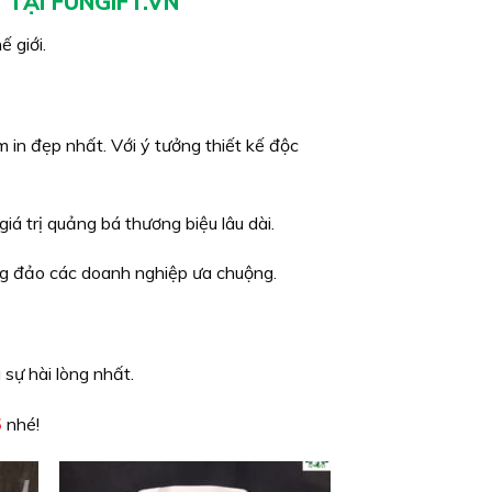
 TẠI FUNGIFT.VN
 giới.
in đẹp nhất. Với ý tưởng thiết kế độc
iá trị quảng bá thương biệu lâu dài.
g đảo các doanh nghiệp ưa chuộng.
sự hài lòng nhất.
5
nhé!