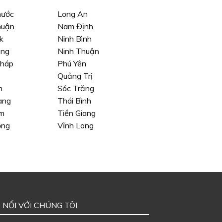
hước
Long An
huận
Nam Định
k
Ninh Bình
ông
Ninh Thuận
háp
Phú Yên
Quảng Trị
m
Sóc Trăng
ang
Thái Bình
m
Tiền Giang
ồng
Vĩnh Long
 NỐI VỚI CHÚNG TÔI