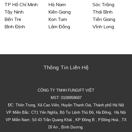
TP Hồ Chí Minh
Hà Nam
Sóc Trăng
Tây Ninh
Kiên Giang
Thái Bình
Bến Tre
Kon Tum
Tiền Giang
Bình Định
Lâm Đồng
Vĩnh Long
Thông Tin Liên Hệ
CÔNG TY TNHH FUNGIFT VIỆT
MST: 0108958687
ĐC: Thôn Trung, Xã Cao Viên, Huyện Thanh Oai, Thành phố Hà Nội
VP Miền Bắc: CT1 Yên Nghĩa, Bộ Tư Lệnh Thủ Đô, Hà Đông, Hà Nội
VP Miền Nam: Số 43 Trần Quang Khải , KP Đông B , P.Đông Hoà , TX
Dĩ An , Bình Dương.