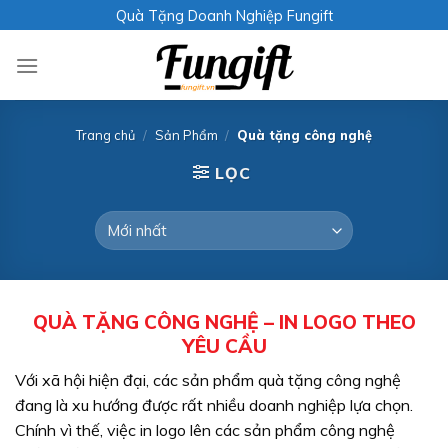
Skip
Quà Tặng Doanh Nghiệp Fungift
to
content
Trang chủ
/
Sản Phẩm
/
Quà tặng công nghệ
LỌC
QUÀ TẶNG CÔNG NGHỆ – IN LOGO THEO
YÊU CẦU
Với xã hội hiện đại, các sản phẩm quà tặng công nghệ
đang là xu hướng được rất nhiều doanh nghiệp lựa chọn.
Chính vì thế, việc in logo lên các sản phẩm công nghệ