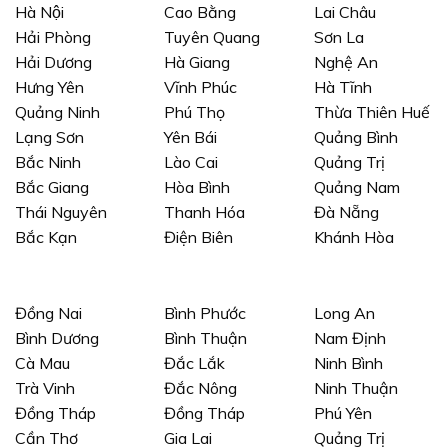
Hà Nội
Cao Bằng
Lai Châu
Hải Phòng
Tuyên Quang
Sơn La
Hải Dương
Hà Giang
Nghệ An
Hưng Yên
Vĩnh Phúc
Hà Tĩnh
Quảng Ninh
Phú Thọ
Thừa Thiên Huế
Lạng Sơn
Yên Bái
Quảng Bình
Bắc Ninh
Lào Cai
Quảng Trị
Bắc Giang
Hòa Bình
Quảng Nam
Thái Nguyên
Thanh Hóa
Đà Nẵng
Bắc Kạn
Điện Biên
Khánh Hòa
Đồng Nai
Bình Phước
Long An
Bình Dương
Bình Thuận
Nam Định
Cà Mau
Đắc Lắk
Ninh Bình
Trà Vinh
Đắc Nông
Ninh Thuận
Đồng Tháp
Đồng Tháp
Phú Yên
Cần Thơ
Gia Lai
Quảng Trị