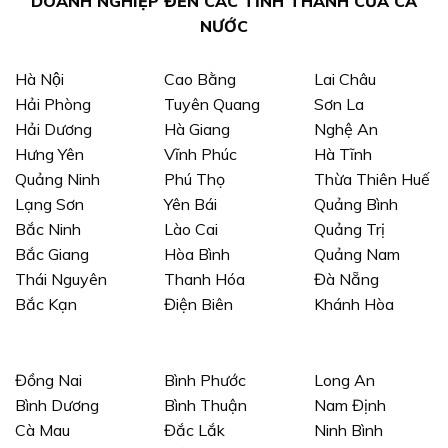
DOANH NGHIỆP ĐẾN CÁC TỈNH THÀNH CỦA CẢ
NƯỚC
Hà Nội
Cao Bằng
Lai Châu
Hải Phòng
Tuyên Quang
Sơn La
Hải Dương
Hà Giang
Nghệ An
Hưng Yên
Vĩnh Phúc
Hà Tĩnh
Quảng Ninh
Phú Thọ
Thừa Thiên Huế
Lạng Sơn
Yên Bái
Quảng Bình
Bắc Ninh
Lào Cai
Quảng Trị
Bắc Giang
Hòa Bình
Quảng Nam
Thái Nguyên
Thanh Hóa
Đà Nẵng
Bắc Kạn
Điện Biên
Khánh Hòa
Đồng Nai
Bình Phước
Long An
Bình Dương
Bình Thuận
Nam Định
Cà Mau
Đắc Lắk
Ninh Bình