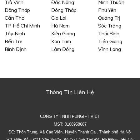
Trà Vinh
Đắc Nông
Ninh Thuận
Đồng Tháp
Đồng Tháp
Phú Yên
Cần Thơ
Gia Lai
Quảng Trị
TP Hồ Chí Minh
Hà Nam
Sóc Trăng
Tây Ninh
Kiên Giang
Thái Bình
Bến Tre
Kon Tum
Tiền Giang
Bình Định
Lâm Đồng
Vĩnh Long
Thông Tin Liên Hệ
CÔNG TY TNHH FUNGIFT VIỆT
MST: 0108958687
ĐC: Thôn Trung, Xã Cao Viên, Huyện Thanh Oai, Thành phố Hà Nội
VP Miền Bắc: CT1 Yên Nghĩa, Bộ Tư Lệnh Thủ Đô, Hà Đông, Hà Nội