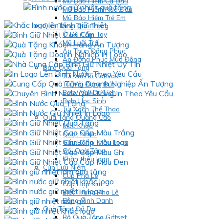
Mũ Bảo Hiểm Cả Đầu
Mũ Bảo Hiểm Nửa Đầu
Mũ Bảo Hiểm Trẻ Em
Quà Tặng Thời Trang
Ô Dù Cầm Tay
Mũ Lưỡi Trai
Áo Thun Đồng Phục
Áo Đồng Phục Mùa Đông
Balo Quà Tặng
Túi Vải Bố Canvas
Túi Vải Đựng Bút
Balo/ Vali Du Lịch
Balo Học Sinh
Túi Xách Thể Thao
Quà Tặng Quảng Cáo
Móc Khóa
Quạt Nhựa
Gấu Bông Thêu Logo
Gối Quà Tặng
Khăn thêu logo
Cúp Lưu Niệm
Cúp Pha Lê
Cúp Hợp Kim
Biểu Trưng Pha Lê
Bảng Vinh Danh
Quà Tặng Đồ Da
Bộ Quà Tặng Giftset