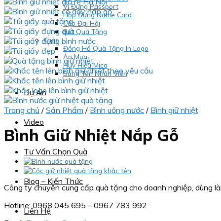
Ví Đựng Passport
Hộp Đựng Name Card
Cặp Đại Hội
Bút Quà Tặng
Khác
Đồng Hồ Quà Tặng In Logo
Áo Mưa
Huy Hiệu Mica
Bảng Tên Nhân Viên
Dự Án
Trang chủ
/
Sản Phẩm
/
Bình uống nước
/
Bình giữ nhiệt
Video
Bình Giữ Nhiệt Nắp Gỗ
Tư Vấn Chọn Quà
Blog – Kiến Thức
Công ty chuyên cung cấp quà tặng cho doanh nghiệp, dùng làm
Hotline: 0968 045 695 – 0967 783 992
Liên Hệ