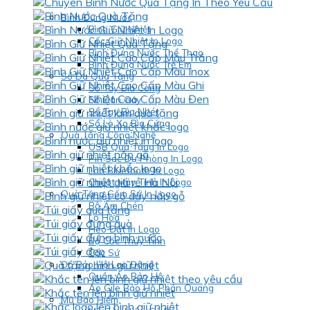
Bình Đựng Nước
Bình Giữ Nhiệt
Cốc Giữ Nhiệt In Logo
Bình Đựng Nước Thể Thao
Bình Đựng Nước Trẻ Em
Sổ Da Quà Tặng
Sổ Tay Bìa Còng
Sổ Dán Gáy
Sổ Tay Bìa Nhét
Sổ Lò Xo Bìa Cứng
Quà Tặng Công Nghệ
USB Quà Tặng In Logo
Pin Sạc Dự Phòng In Logo
Loa Bluetooth In Logo
Chuột Máy Tính In Logo
Quà Tặng Gốm Sứ In Logo
Bộ Ấm Chén
Lọ Hoa
Heo Đất In Logo
Bộ Cốc Thủy Tinh
Cốc Sứ
Đồ Bảo Hộ Lao Động
Quần Áo Bảo Hộ
Áo Gile Bảo Hộ Phản Quang
Mũ Bảo Hiểm