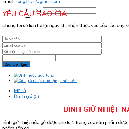
Email:
Fungift.vn@gmail.com
Tìm kiếm:
YÊU CẦU BÁO GIÁ
Chúng tôi sẽ liên hệ lại ngay khi nhận được yêu cầu của quý k
Mô tả
Đánh giá (0)
BÌNH GIỮ NHIỆT 
Bình giữ nhiệt nắp gỗ được cho là 1 trong các sản phẩm được
phẩm sẵn có.