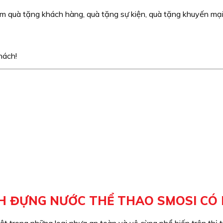
 quà tặng khách hàng, quà tặng sự kiện, quà tặng khuyến mại, 
hách!
H ĐỰNG NƯỚC THỂ THAO SMOSI CÓ
 trong những loại nhựa an toàn và vô cùng phổ biến trên thị trư