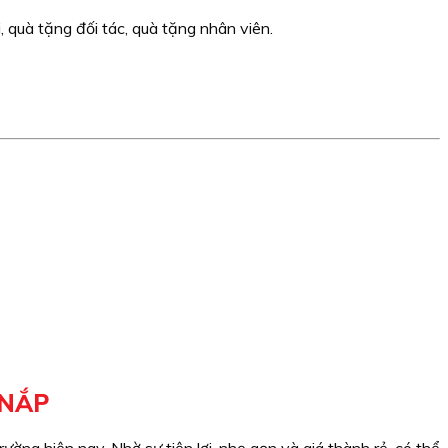
quà tặng đối tác, quà tặng nhân viên.
 NẮP
ờng hiện nay. Nhờ sự tiện lợi, nhẹ gọn và giá thành rẻ, có thể