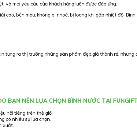
iệt, và mọi yêu cầu của khách hàng luôn được đáp ứng.
i cao, bền màu, không bị nhoè, bị loang khi gặp nhiệt độ. Bình 
in tung ra thị trường những sản phẩm đẹp,giá thành rẻ, nhưng c
 DO BẠN NÊN LỰA CHỌN BÌNH NƯỚC
TẠI FUNGIF
nổi tiếng trên thế giới.
g có nhiều sự lựa chọn.
n xuất.