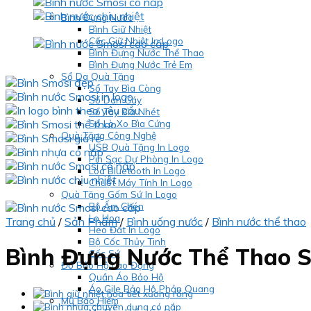
Bình Đựng Nước
Bình Giữ Nhiệt
Cốc Giữ Nhiệt In Logo
Bình Đựng Nước Thể Thao
Bình Đựng Nước Trẻ Em
Sổ Da Quà Tặng
Sổ Tay Bìa Còng
Sổ Dán Gáy
Sổ Tay Bìa Nhét
Sổ Lò Xo Bìa Cứng
Quà Tặng Công Nghệ
USB Quà Tặng In Logo
Pin Sạc Dự Phòng In Logo
Loa Bluetooth In Logo
Chuột Máy Tính In Logo
Quà Tặng Gốm Sứ In Logo
Bộ Ấm Chén
Lọ Hoa
Trang chủ
/
Sản Phẩm
/
Bình uống nước
/
Bình nước thể thao
Heo Đất In Logo
Bộ Cốc Thủy Tinh
Bình Đựng Nước Thể Thao 
Cốc Sứ
Đồ Bảo Hộ Lao Động
Quần Áo Bảo Hộ
Áo Gile Bảo Hộ Phản Quang
Mũ Bảo Hiểm