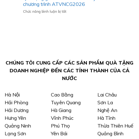
lê
lượng
chương trình ATVNCG2026
in
lớn
ở
Chức năng bình luận bị tắt
ảnh
logo
Quà
làm
aginode
tặng
quà
gối
tặng
U
chúc
kê
mừng
cổ
tốt
thêu
nghiệp
theo
Đại
yêu
học
CHÚNG TÔI CUNG CẤP CÁC SẢN PHẨM QUÀ TẶNG
cầu
cho
DOANH NGHIỆP ĐẾN CÁC TỈNH THÀNH CỦA CẢ
chương
NƯỚC
trình
ATVNCG2026
Hà Nội
Cao Bằng
Lai Châu
Hải Phòng
Tuyên Quang
Sơn La
Hải Dương
Hà Giang
Nghệ An
Hưng Yên
Vĩnh Phúc
Hà Tĩnh
Quảng Ninh
Phú Thọ
Thừa Thiên Huế
Lạng Sơn
Yên Bái
Quảng Bình