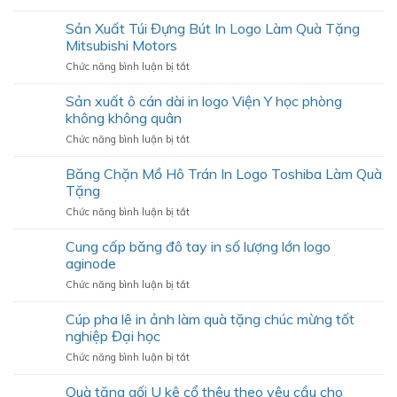
Túi
chặn
thu
Canvas
Sản Xuất Túi Đựng Bút In Logo Làm Quà Tặng
đáy
2026
In
in
Mitsubishi Motors
Theo
logo
ở
Chức năng bình luận bị tắt
Yêu
Ngân
Sản
Cầu
hàng
Xuất
Sản xuất ô cán dài in logo Viện Y học phòng
Số
SHB
Túi
Lượng
không không quân
Đựng
Ít
ở
Chức năng bình luận bị tắt
Bút
Làm
Sản
In
Quà
xuất
Băng Chặn Mồ Hô Trán In Logo Toshiba Làm Quà
Logo
Tặng
ô
Làm
Tặng
cán
Quà
ở
Chức năng bình luận bị tắt
dài
Tặng
Băng
in
Mitsubishi
Chặn
Cung cấp băng đô tay in số lượng lớn logo
logo
Motors
Mồ
Viện
aginode
Hô
Y
ở
Chức năng bình luận bị tắt
Trán
học
Cung
In
phòng
cấp
Cúp pha lê in ảnh làm quà tặng chúc mừng tốt
Logo
không
băng
Toshiba
nghiệp Đại học
không
đô
Làm
quân
ở
Chức năng bình luận bị tắt
tay
Quà
Cúp
in
Tặng
pha
Quà tặng gối U kê cổ thêu theo yêu cầu cho
số