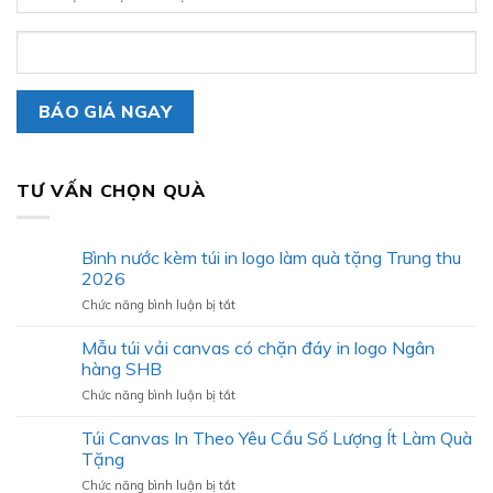
TƯ VẤN CHỌN QUÀ
Bình nước kèm túi in logo làm quà tặng Trung thu
2026
ở
Chức năng bình luận bị tắt
Bình
nước
Mẫu túi vải canvas có chặn đáy in logo Ngân
kèm
hàng SHB
túi
ở
Chức năng bình luận bị tắt
in
Mẫu
logo
túi
Túi Canvas In Theo Yêu Cầu Số Lượng Ít Làm Quà
làm
vải
quà
Tặng
canvas
tặng
ở
Chức năng bình luận bị tắt
có
Trung