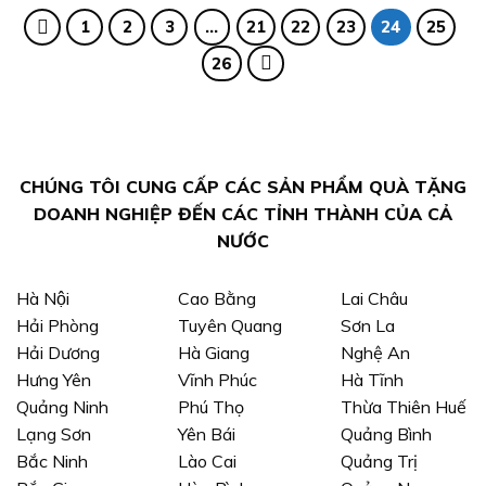
1
2
3
…
21
22
23
24
25
26
CHÚNG TÔI CUNG CẤP CÁC SẢN PHẨM QUÀ TẶNG
DOANH NGHIỆP ĐẾN CÁC TỈNH THÀNH CỦA CẢ
NƯỚC
Hà Nội
Cao Bằng
Lai Châu
Hải Phòng
Tuyên Quang
Sơn La
Hải Dương
Hà Giang
Nghệ An
Hưng Yên
Vĩnh Phúc
Hà Tĩnh
Quảng Ninh
Phú Thọ
Thừa Thiên Huế
Lạng Sơn
Yên Bái
Quảng Bình
Bắc Ninh
Lào Cai
Quảng Trị