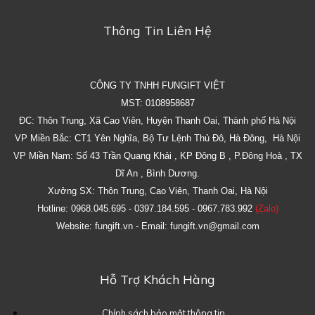
Thông Tin Liên Hệ
CÔNG TY TNHH FUNGIFT VIỆT
MST: 0108958687
ĐC: Thôn Trung, Xã Cao Viên, Huyện Thanh Oai, Thành phố Hà Nội
VP Miền Bắc: CT1 Yên Nghĩa, Bộ Tư Lệnh Thủ Đô, Hà Đông, Hà Nội
VP Miền Nam: Số 43 Trần Quang Khải , KP Đông B , P.Đông Hoà , TX
Dĩ An , Bình Dương.
Xưởng SX: Thôn Trung, Cao Viên, Thanh Oai, Hà Nội
Hotline: 0968.045.695 - 0397.184.595 - 0967.783.992
(Zalo)
Website: fungift.vn - Email: fungift.vn@gmail.com
Hỗ Trợ Khách Hàng
Chính sách bảo mật thông tin.