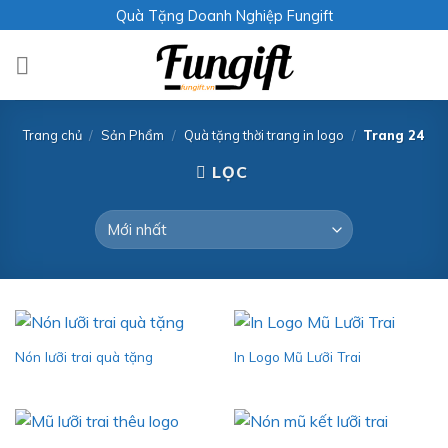
Skip
Quà Tặng Doanh Nghiệp Fungift
to
content
Trang chủ
/
Sản Phẩm
/
Quà tặng thời trang in logo
/
Trang 24
LỌC
Nón lưỡi trai quà tặng
In Logo Mũ Lưỡi Trai