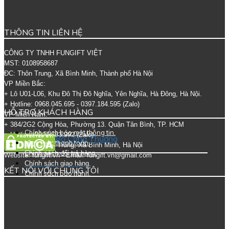
THÔNG TIN LIÊN HỆ
CÔNG TY TNHH FUNGIFT VIỆT
MST: 0108958687
ĐC: Thôn Trung, Xã Bình Minh, Thành phố Hà Nội
VP Miền Bắc:
+ Lô U01-L06, Khu Đô Thị Đô Nghĩa, Yên Nghĩa, Hà Đông,
Hà Nội.
+ Hotline: 0968.045.695 - 0397.184.595 (Zalo)
HỖ TRỢ KHÁCH HÀNG
VP Miền Nam:
+ 384/2G2 Cộng Hòa, Phường 13. Quận Tân Bình, TP. HCM
Chính sách bảo mật thông tin.
+ Hotline: 0967.783.992 (Zalo)
Hình thức thanh toán.
Xưởng SX: Thôn Trung, Xã Bình Minh, Hà Nội
Chính sách đổi trả hàng.
Website: fungift.vn - Email: fungift.vn@gmail.com
Chính sách giao hàng.
KẾT NỐI VỚI CHÚNG TÔI
Chính sách bảo hành.