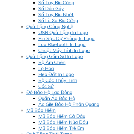
Sổ Tay Bìa Còng
Sổ Dán Gáy
Sổ Tay Bìa Nhét
Sổ Lò Xo Bìa Cứng
Quà Tặng Công Nghệ
USB Quà Tặng In Logo
Pin Sạc Dự Phòng In Logo
Loa Bluetooth In Logo
Chuột Máy Tính In Logo
Quà Tặng Gốm Sứ In Logo
Bộ Ấm Chén
Lọ Hoa
Heo Đất In Logo
Bộ Cốc Thủy Tinh
Cốc Sứ
Đồ Bảo Hộ Lao Động
Quần Áo Bảo Hộ
Áo Gile Bảo Hộ Phản Quang
Mũ Bảo Hiểm
Mũ Bảo Hiểm Cả Đầu
Mũ Bảo Hiểm Nửa Đầu
Mũ Bảo Hiểm Trẻ Em
Quà Tặng Thời Trang