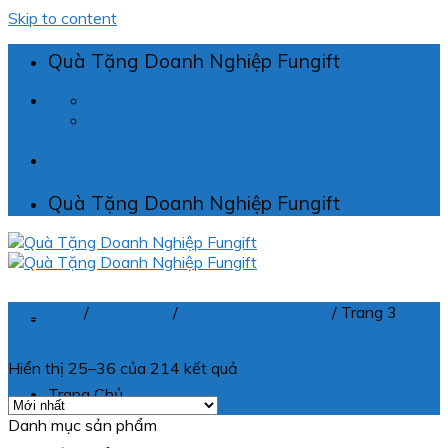
Skip to content
Quà Tặng Doanh Nghiệp Fungift
fungift.vn@gmail.com
Miền Bắc: 0968.045.695 hoặc 0397.184.595 -
Miền Nam: 0967.783.992
Quà Tặng Doanh Nghiệp Fungift
Trang chủ
/
Sản Phẩm
/
Quà tặng quảng cáo
/
Trang 3
Lọc
Hiển thị 25–36 của 214 kết quả
Trang Chủ
Danh mục sản phẩm