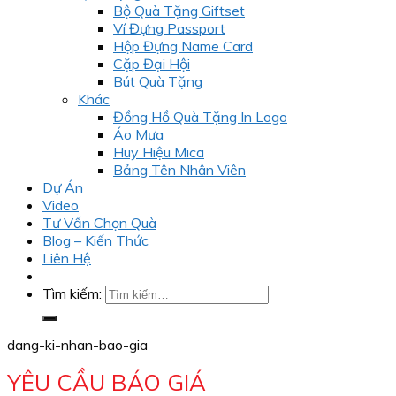
Bộ Quà Tặng Giftset
Ví Đựng Passport
Hộp Đựng Name Card
Cặp Đại Hội
Bút Quà Tặng
Khác
Đồng Hồ Quà Tặng In Logo
Áo Mưa
Huy Hiệu Mica
Bảng Tên Nhân Viên
Dự Án
Video
Tư Vấn Chọn Quà
Blog – Kiến Thức
Liên Hệ
Tìm kiếm:
dang-ki-nhan-bao-gia
YÊU CẦU BÁO GIÁ