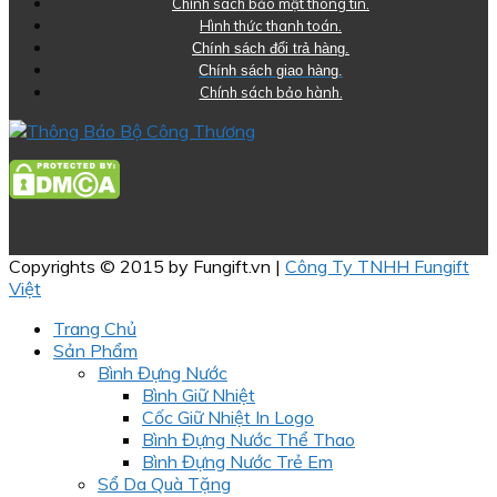
Chính sách bảo mật thông tin.
Hình thức thanh toán.
Chính sách đổi trả hàng.
Chính sách giao hàng.
Chính sách bảo hành.
Copyrights © 2015 by Fungift.vn |
Công Ty TNHH Fungift
Việt
Trang Chủ
Sản Phẩm
Bình Đựng Nước
Bình Giữ Nhiệt
Cốc Giữ Nhiệt In Logo
Bình Đựng Nước Thể Thao
Bình Đựng Nước Trẻ Em
Sổ Da Quà Tặng