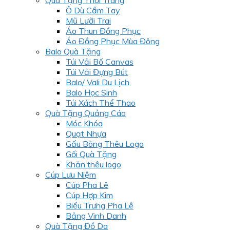
Ô Dù Cầm Tay
Mũ Lưỡi Trai
Áo Thun Đồng Phục
Áo Đồng Phục Mùa Đông
Balo Quà Tặng
Túi Vải Bố Canvas
Túi Vải Đựng Bút
Balo/ Vali Du Lịch
Balo Học Sinh
Túi Xách Thể Thao
Quà Tặng Quảng Cáo
Móc Khóa
Quạt Nhựa
Gấu Bông Thêu Logo
Gối Quà Tặng
Khăn thêu logo
Cúp Lưu Niệm
Cúp Pha Lê
Cúp Hợp Kim
Biểu Trưng Pha Lê
Bảng Vinh Danh
Quà Tặng Đồ Da