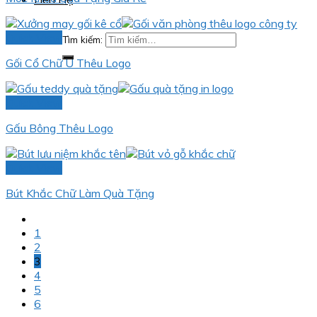
Quick View
Tìm kiếm:
Gối Cổ Chữ U Thêu Logo
Quick View
Gấu Bông Thêu Logo
Quick View
Bút Khắc Chữ Làm Quà Tặng
1
2
3
4
5
6